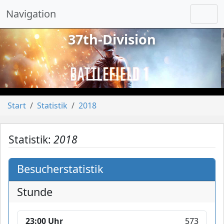
Navigation
37th-Division
vorheriges
näch
Start
Statistik
2018
Statistik:
2018
Besucherstatistik
Stunde
23:00 Uhr
573