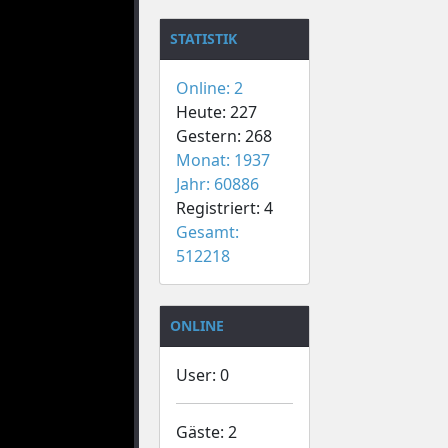
STATISTIK
Online: 2
Heute: 227
Gestern: 268
Monat: 1937
Jahr: 60886
Registriert: 4
Gesamt:
512218
ONLINE
User: 0
Gäste: 2