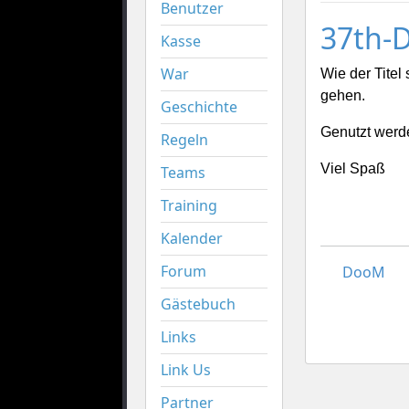
Benutzer
37th-D
Kasse
War
Wie der Titel
gehen.
Geschichte
Genutzt werd
Regeln
Viel Spaß
Teams
Training
Kalender
Forum
DooM
Gästebuch
Links
Link Us
Partner