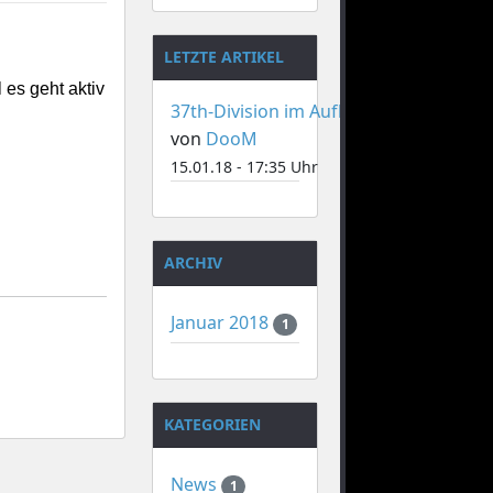
LETZTE ARTIKEL
 es geht aktiv
37th-Division im Aufbau
von
DooM
15.01.18 - 17:35 Uhr
ARCHIV
Januar 2018
1
KATEGORIEN
News
1