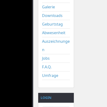
Galerie
Downloads
Geburtstag
Abwesenheit
Auszeichnunge
n
Jobs
F.A.Q.
Umfrage
LOGIN