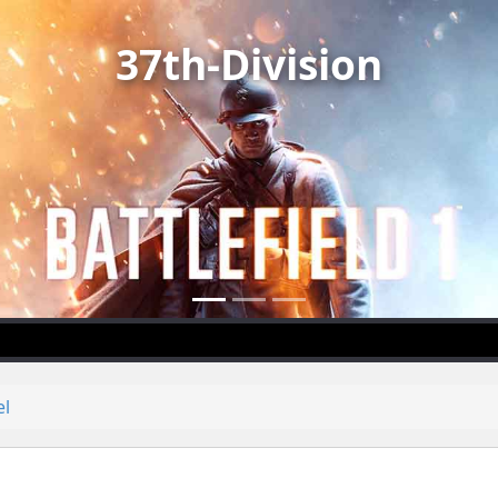
37th-Division
el