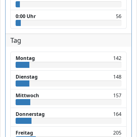
0:00 Uhr
56
Tag
Montag
142
Dienstag
148
Mittwoch
157
Donnerstag
164
Freitag
205