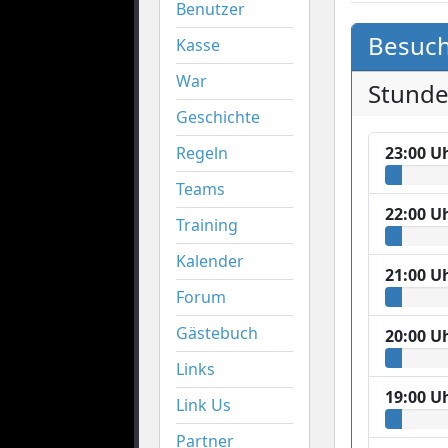
Benutzer
Besuch
Kasse
War
Stund
Geschichte
Regeln
23:00 U
Teams
22:00 U
Training
Kalender
21:00 U
Forum
Gästebuch
20:00 U
Links
19:00 U
Link Us
Partner