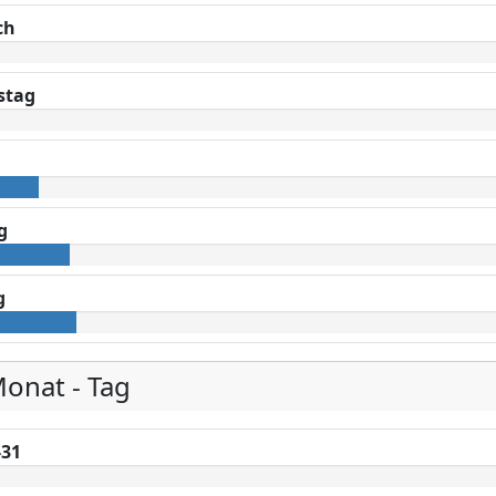
ch
stag
g
g
Monat - Tag
-31