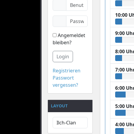
10:00 U
9:00 Uh
Angemeldet
bleiben?
8:00 Uh
Login
7:00 Uh
Registrieren
Passwort
vergessen?
6:00 Uh
LAYOUT
5:00 Uh
4:00 Uh