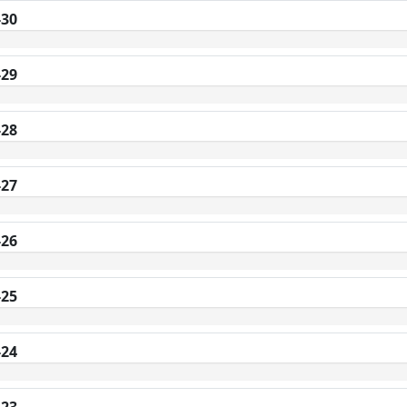
-30
-29
-28
-27
-26
-25
-24