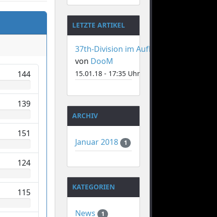
LETZTE ARTIKEL
37th-Division im Aufbau
von
DooM
144
15.01.18 - 17:35 Uhr
139
ARCHIV
151
Januar 2018
1
124
KATEGORIEN
115
News
1