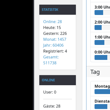
3:00 Uh
STATISTIK
Online: 28
2:00 Uh
Heute: 15
Gestern: 226
1:00 Uh
Monat: 1457
Jahr: 60406
Registriert: 4
0:00 Uh
Gesamt:
511738
Tag
ONLINE
Monta
User: 0
Dienst
Gäste: 28