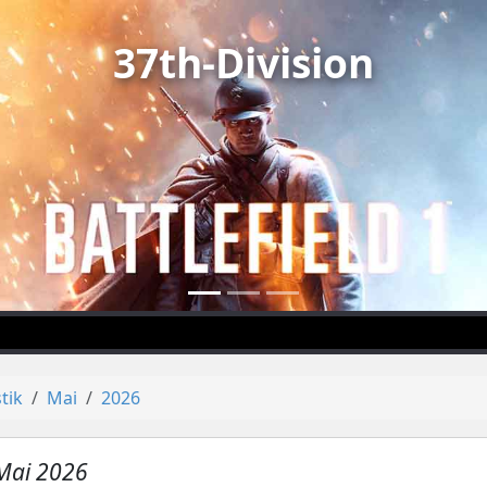
37th-Division
stik
Mai
2026
Mai 2026