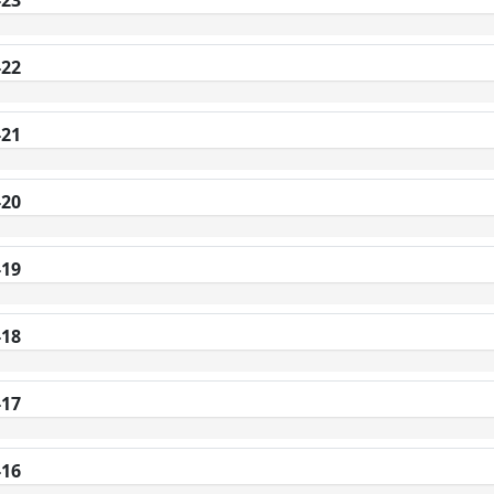
-23
-22
-21
-20
-19
-18
-17
-16