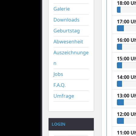
18:00 U
Galerie
Downloads
17:00 U
Geburtstag
16:00 U
Abwesenheit
Auszeichnunge
15:00 U
n
Jobs
14:00 U
F.A.Q.
13:00 U
Umfrage
12:00 U
LOGIN
11:00 U