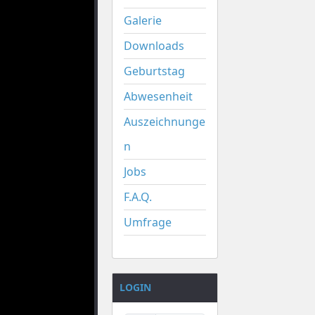
Galerie
Downloads
Geburtstag
Abwesenheit
Auszeichnunge
n
Jobs
F.A.Q.
Umfrage
LOGIN