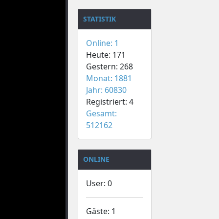
STATISTIK
Online: 1
Heute: 171
Gestern: 268
Monat: 1881
Jahr: 60830
Registriert: 4
Gesamt:
512162
ONLINE
User: 0
Gäste: 1