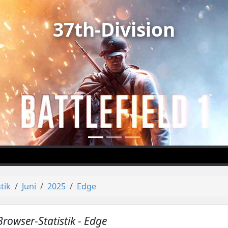
37th-Division
stik
Juni
2025
Edge
Browser-Statistik - Edge