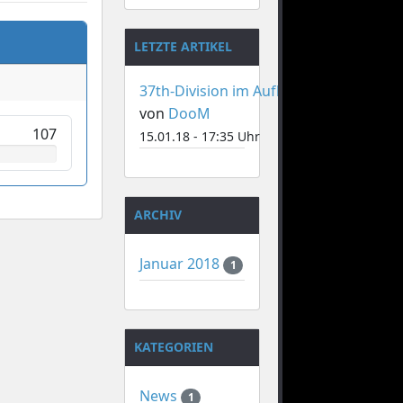
LETZTE ARTIKEL
37th-Division im Aufbau
von
DooM
107
15.01.18 - 17:35 Uhr
ARCHIV
Januar 2018
1
KATEGORIEN
News
1