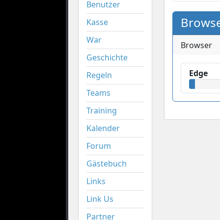
Benutzer
Browse
Kasse
War
Browser
Geschichte
Edge
Regeln
Teams
Training
Kalender
Forum
Gästebuch
Links
Link Us
Partner