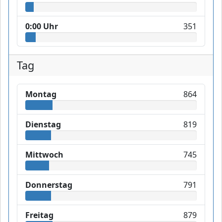
0:00 Uhr
351
Tag
Montag
864
Dienstag
819
Mittwoch
745
Donnerstag
791
Freitag
879