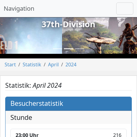
Navigation
37th-Division
vorheriges
näch
Start
Statistik
April
2024
Statistik:
April 2024
Besucherstatistik
Stunde
23:00 Uhr
216