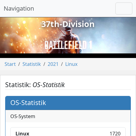
Navigation
37th-Division
vorheriges
näch
Start
Statistik
2021
Linux
Statistik:
OS-Statistik
OS-Statistik
OS-System
Linux
1720