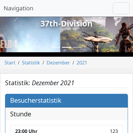
Navigation
37th-Division
vorheriges
näch
Start
Statistik
Dezember
2021
Statistik:
Dezember 2021
Besucherstatistik
Stunde
23:00 Uhr
123