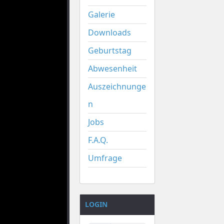
Galerie
Downloads
Geburtstag
Abwesenheit
Auszeichnunge
n
Jobs
F.A.Q.
Umfrage
LOGIN