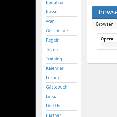
Benutzer
Browse
Kasse
War
Browser
Geschichte
Opera
Regeln
Teams
Training
Kalender
Forum
Gästebuch
Links
Link Us
Partner