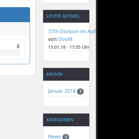
LETZTE ARTIKEL
37th-Division im Aufbau
von
DooM
8
15.01.18 - 17:35 Uhr
ARCHIV
Januar 2018
1
KATEGORIEN
News
1