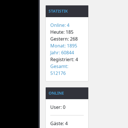
STATISTIK
Online: 4
Heute: 185
Gestern: 268
Monat: 1895
Jahr: 60844
Registriert: 4
Gesamt:
512176
ONLINE
User: 0
Gäste: 4