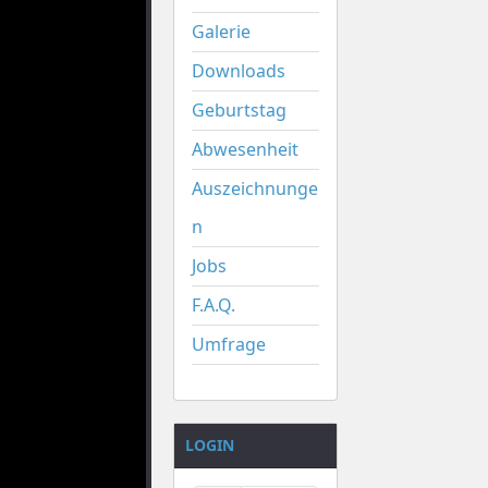
Galerie
Downloads
Geburtstag
Abwesenheit
Auszeichnunge
n
Jobs
F.A.Q.
Umfrage
LOGIN