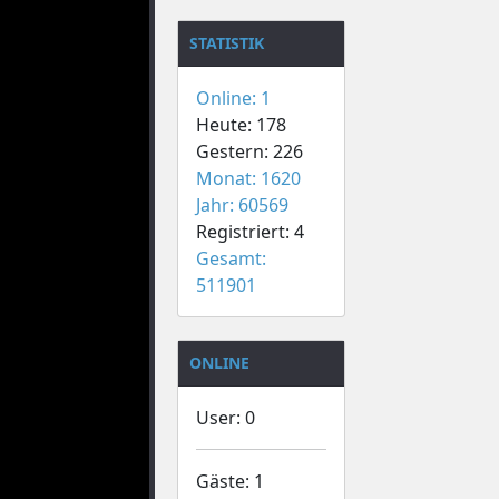
STATISTIK
Online: 1
Heute: 178
Gestern: 226
Monat: 1620
Jahr: 60569
Registriert: 4
Gesamt:
511901
ONLINE
User: 0
Gäste: 1