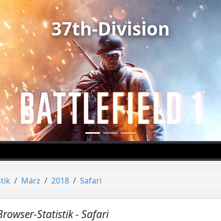
37th-Division
stik
März
2018
Safari
Browser-Statistik - Safari