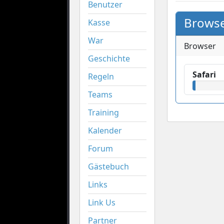
Benutzer
Browse
Kasse
War
Browser
Geschichte
Safari
Regeln
Teams
Training
Kalender
Forum
Gästebuch
Links
Link Us
Partner