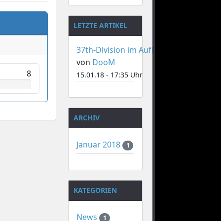
LETZTE ARTIKEL
37th-Division im Aufbau
von
DooM
8
15.01.18 - 17:35 Uhr
ARCHIV
Januar 2018
1
KATEGORIEN
News
1